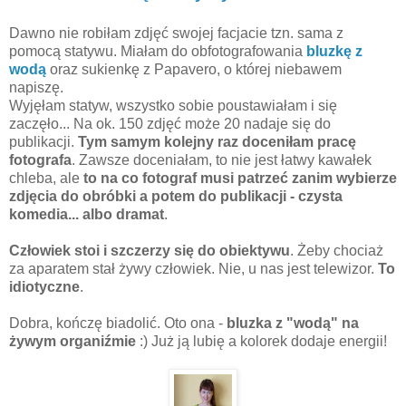
Dawno nie robiłam zdjęć swojej facjacie tzn. sama z
pomocą statywu. Miałam do obfotografowania
bluzkę z
wodą
oraz sukienkę z Papavero, o której niebawem
napiszę.
Wyjęłam statyw, wszystko sobie poustawiałam i się
zaczęło... Na ok. 150 zdjęć może 20 nadaje się do
publikacji.
Tym samym kolejny raz doceniłam pracę
fotografa
. Zawsze doceniałam, to nie jest łatwy kawałek
chleba, ale
to na co fotograf musi patrzeć zanim wybierze
zdjęcia do obróbki a potem do publikacji - czysta
komedia... albo dramat
.
Człowiek stoi i szczerzy się do obiektywu
. Żeby chociaż
za aparatem stał żywy człowiek. Nie, u nas jest telewizor.
To
idiotyczne
.
Dobra, kończę biadolić. Oto ona -
bluzka z "wodą" na
żywym organiźmie
:) Już ją lubię a kolorek dodaje energii!