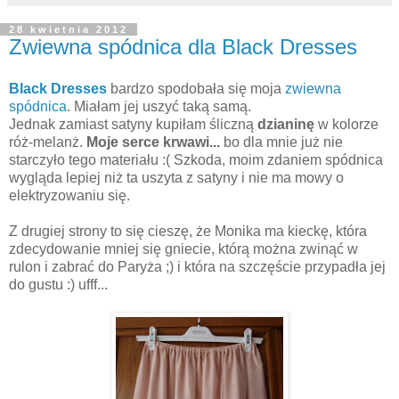
28 kwietnia 2012
Zwiewna spódnica dla Black Dresses
Black Dresses
bardzo spodobała się moja
zwiewna
spódnica
. Miałam jej uszyć taką samą.
Jednak zamiast satyny kupiłam śliczną
dzianinę
w kolorze
róż-melanż.
Moje serce krwawi...
bo dla mnie już nie
starczyło tego materiału :( Szkoda, moim zdaniem spódnica
wygląda lepiej niż ta uszyta z satyny i nie ma mowy o
elektryzowaniu się.
Z drugiej strony to się cieszę, że Monika ma kieckę, która
zdecydowanie mniej się gniecie, którą można zwinąć w
rulon i zabrać do Paryża ;) i która na szczęście przypadła jej
do gustu :) ufff...