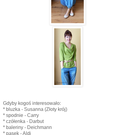
Gdyby kogoś interesowało:
* bluzka - Susanna (Złoty krój)
* spodnie - Carry
* czółenka - Darbut
* baleriny - Deichmann
* pasek - Aldi