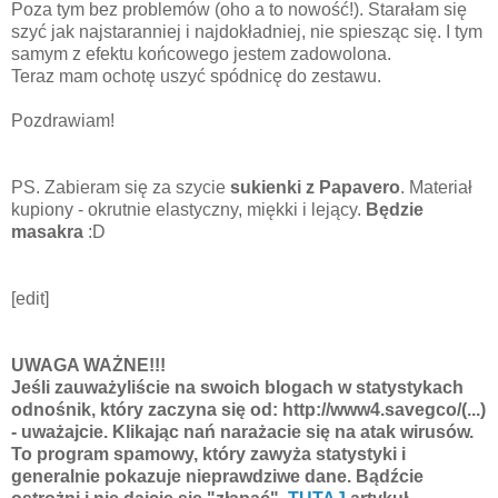
Poza tym bez problemów (oho a to nowość!). Starałam się
szyć jak najstaranniej i najdokładniej, nie spiesząc się. I tym
samym z efektu końcowego jestem zadowolona.
Teraz mam ochotę uszyć spódnicę do zestawu.
Pozdrawiam!
PS. Zabieram się za szycie
sukienki z Papavero
. Materiał
kupiony - okrutnie elastyczny, miękki i lejący.
Będzie
masakra
:D
[edit]
UWAGA WAŻNE!!!
Jeśli zauważyliście na swoich blogach w statystykach
odnośnik, który zaczyna się od: http://www4.savegco/(...)
- uważajcie. Klikając nań narażacie się na atak wirusów.
To program spamowy, który zawyża statystyki i
generalnie pokazuje nieprawdziwe dane. Bądźcie