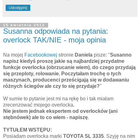
Udostępnij
15 kwietnia 2012
Susanna odpowiada na pytania:
overlock TAK/NIE - moja opinia
Na mojej
Facebookowej
stronie
Daniela
pisze: "
Susanno
napisz kiedyś proszę jakie są najbardziej przydatne
funkcje overlocka (obrzucanie wiem), do czego przydają
się przeploty, rolowanie. Poczytałam trochę o tych
maszynach, producenci prześcigają się w dodawaniu
różnych ściegów ale czy to się przydaje?
"
W sumie to pytanie jest mi na rękę bo i tak miałam
zrecenzować mojego overlocka.
Nie jestem jednak ekspertem od overlocków (ani
stębnówek) ale to co wiem - napiszę
.
TYTUŁEM WSTĘPU:
Posiadam overlocka marki
TOYOTA SL 3335
. Szyję na nim