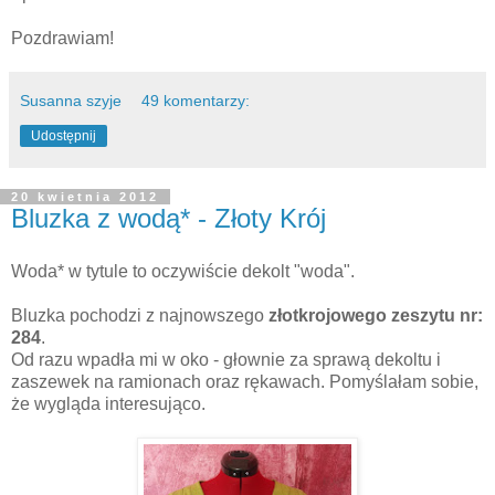
Pozdrawiam!
Susanna szyje
49 komentarzy:
Udostępnij
20 kwietnia 2012
Bluzka z wodą* - Złoty Krój
Woda* w tytule to oczywiście dekolt "woda".
Bluzka pochodzi z najnowszego
złotkrojowego zeszytu nr:
284
.
Od razu wpadła mi w oko - głownie za sprawą dekoltu i
zaszewek na ramionach oraz rękawach. Pomyślałam sobie,
że wygląda interesująco.