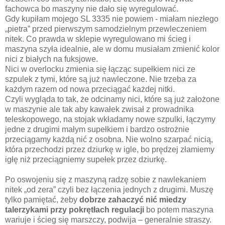
fachowca bo maszyny nie dało się wyregulować.
Gdy kupiłam mojego SL 3335 nie powiem - miałam niezłego
„pietra” przed pierwszym samodzielnym przewleczeniem
nitek. Co prawda w sklepie wyregulowano mi ścieg i
maszyna szyła idealnie, ale w domu musiałam zmienić kolor
nici z białych na fuksjowe.
Nici w overlocku zmienia się łącząc supełkiem nici ze
szpulek z tymi, które są już nawleczone. Nie trzeba za
każdym razem od nowa przeciągać każdej nitki.
Czyli wygląda to tak, że odcinamy nici, które są już założone
w maszynie ale tak aby kawałek zwisał z prowadnika
teleskopowego, na stojak wkładamy nowe szpulki, łączymy
jedne z drugimi małym supełkiem i bardzo ostrożnie
przeciągamy każdą nić z osobna. Nie wolno szarpać nicią,
która przechodzi przez dziurkę w igle, bo prędzej złamiemy
igłę niż przeciągniemy supełek przez dziurkę.
Po oswojeniu się z maszyną radzę sobie z nawlekaniem
nitek „od zera” czyli bez łączenia jednych z drugimi. Muszę
tylko pamiętać, żeby
dobrze zahaczyć nić miedzy
talerzykami przy pokrętłach regulacji
bo potem maszyna
wariuje i ścieg się marszczy, podwija – generalnie straszy.