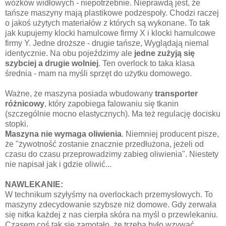
wózków widłowych - niepotrzebnie. Nieprawdą jest, że
tańsze maszyny mają plastikowe podzespoły. Chodzi raczej
o jakoś użytych materiałów z których są wykonane. To tak
jak kupujemy klocki hamulcowe firmy X i klocki hamulcowe
firmy Y. Jedne droższe - drugie tańsze, Wyglądają niemal
identycznie. Na obu pojeździmy ale
jedne zużyją się
szybciej a drugie wolniej
. Ten overlock to taka klasa
średnia - mam na myśli sprzęt do użytku domowego.
Ważne, że maszyna posiada wbudowany
transporter
różnicowy
, który zapobiega falowaniu się tkanin
(szczególnie mocno elastycznych). Ma też regulację docisku
stopki.
Maszyna nie wymaga oliwienia
. Niemniej producent pisze,
że "żywotność zostanie znacznie przedłużona, jeżeli od
czasu do czasu przeprowadzimy zabieg oliwienia". Niestety
nie napisał jak i gdzie oliwić...
NAWLEKANIE:
W technikum szyłyśmy na overlockach przemysłowych. To
maszyny zdecydowanie szybsze niż domowe. Gdy zerwała
się nitka każdej z nas cierpła skóra na myśl o przewlekaniu.
Czasem coś tak się zamotało, że trzeba było wzywać