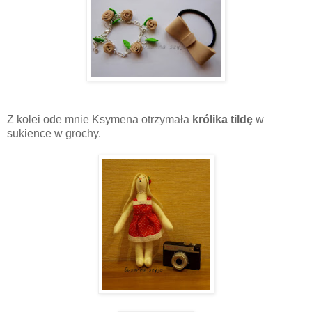
Z kolei ode mnie Ksymena otrzymała
królika tildę
w
sukience w grochy.