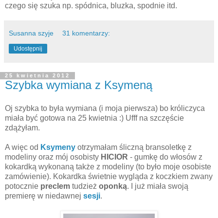
czego się szuka np. spódnica, bluzka, spodnie itd.
Susanna szyje
31 komentarzy:
Udostępnij
25 kwietnia 2012
Szybka wymiana z Ksymeną
Oj szybka to była wymiana (i moja pierwsza) bo króliczyca
miała być gotowa na 25 kwietnia :) Ufff na szczęście
zdążyłam.
A więc od
Ksymeny
otrzymałam śliczną bransoletkę z
modeliny oraz mój osobisty
HICIOR
- gumkę do włosów z
kokardką wykonaną także z modeliny (to było moje osobiste
zamówienie). Kokardka świetnie wygląda z koczkiem zwany
potocznie
preclem
tudzież
oponką
. I już miała swoją
premierę w niedawnej
sesji
.