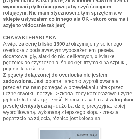
[Czytelniczka Kasia pisze, że w modelu 848 nie trzeba
wymieniać płytki ściegowej aby szyć ściegiem
rolującym. Nie mam styczności z tym sprzętem a w
sklepie usłyszałam co innego ale OK - skoro ona ma i
szyje to widocznie tak jest)
.
CHARAKTERYSTYKA:
A więc
za cenę blisko 1300 zł
otrzymujemy solidnego
overlocka z podstawowym wyposażeniem: pęseta,
dodatkowe igły, siatki do nici delikatnych, oliwiarkę,
pędzelek do czyszczenia, śrubokręt, trzymaki na szpulki,
pojemnik na ścinki.
Z pęsety dołączonej do overlocka nie jestem
zadowolona
. Jest toporna i średnio wyprofilowana a
przecież ma nam pomagać w przewlekaniu nitek przez
liczne otworki i haczyki. Szkoda, żeby każdorazowe użycie
jej budziło frustrację i złość. Niemal natychmiast
zakupiłam
pesetę dentystyczną
- dużo bardziej precyzyjną, lepiej
wyprofilowaną, wykonaną z lepszego stopu - zresztą
popatrzcie na zdjęcia, różnica jest kolosalna: