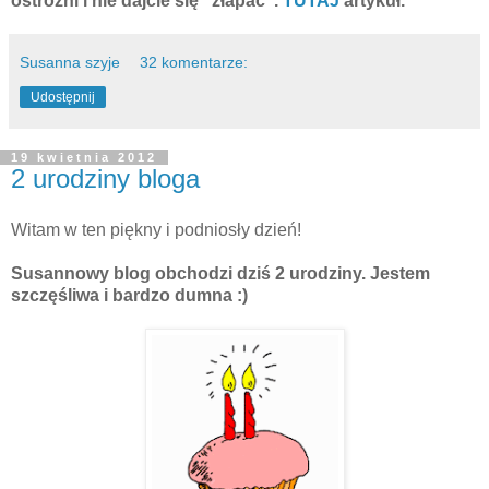
ostrożni i nie dajcie się "złapać".
TUTAJ
artykuł.
Susanna szyje
32 komentarze:
Udostępnij
19 kwietnia 2012
2 urodziny bloga
Witam w ten piękny i podniosły dzień!
Susannowy blog obchodzi dziś 2 urodziny. Jestem
szczęśliwa i bardzo dumna :)