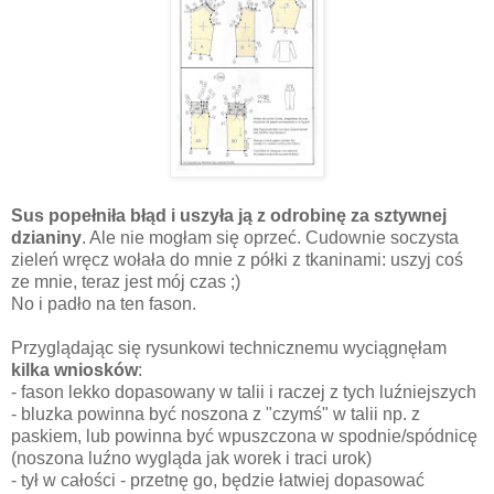
Sus popełniła błąd i uszyła ją z odrobinę za sztywnej
dzianiny
. Ale nie mogłam się oprzeć. Cudownie soczysta
zieleń wręcz wołała do mnie z półki z tkaninami: uszyj coś
ze mnie, teraz jest mój czas ;)
No i padło na ten fason.
Przyglądając się rysunkowi technicznemu wyciągnęłam
kilka wniosków
:
- fason lekko dopasowany w talii i raczej z tych luźniejszych
- bluzka powinna być noszona z "czymś" w talii np. z
paskiem, lub powinna być wpuszczona w spodnie/spódnicę
(noszona luźno wygląda jak worek i traci urok)
- tył w całości - przetnę go, będzie łatwiej dopasować